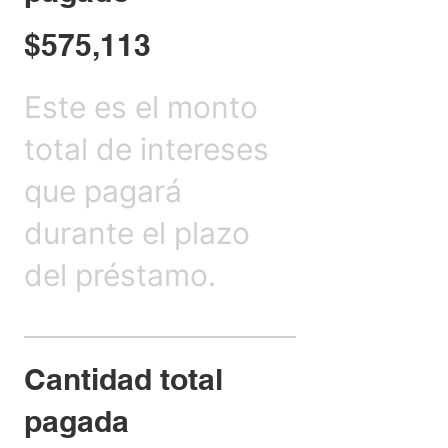
$575,113
Este es el monto
total de intereses
que pagará
durante el plazo
del préstamo.
Cantidad total
pagada