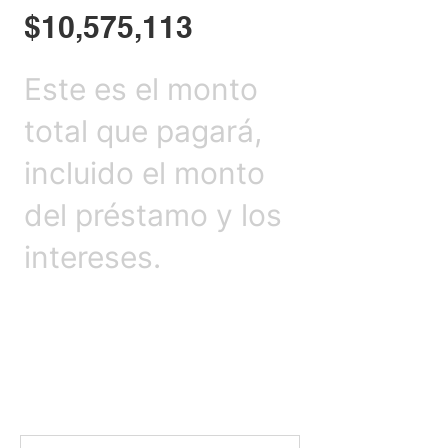
$10,575,113
Este es el monto
total que pagará,
incluido el monto
del préstamo y los
intereses.