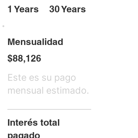
1 Years
30 Years
Mensualidad
$88,126
Este es su pago
mensual estimado.
Interés total
pagado