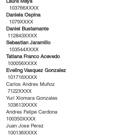
Laura Maya
103766XXXX
Daniela Ospina
1079XXXX
Daniel Bustamante
112843XXXX
Sebastian Jaramillo
103544XXXX
Tatiana Franco Acevedo
100056XXXX
Eveling Vasquez Gonzalez
101716XXXX
Carlos Andres Muñoz
7122XXXX
Yuri Xiomara Gonzales
103613XXXX
Andres Felipe Cardona
100350XXXX
Juan Jose Perez
100136XXXX