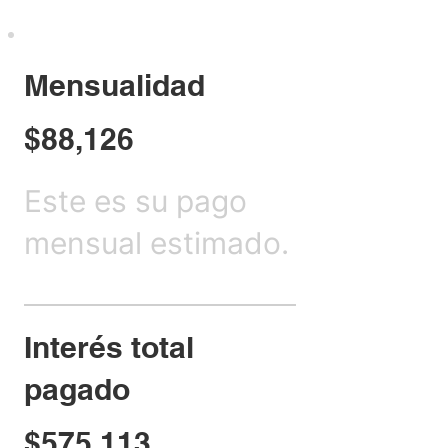
Mensualidad
$88,126
Este es su pago
mensual estimado.
Interés total
pagado
$575,113