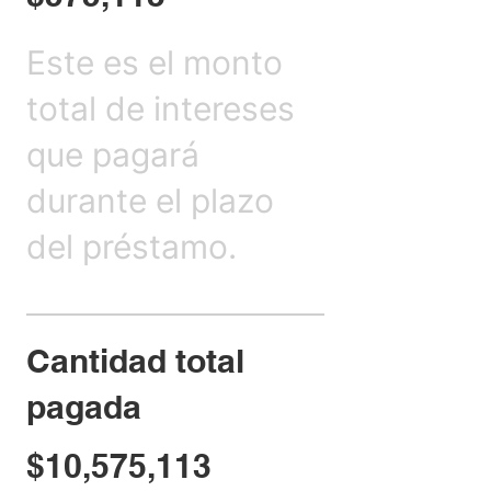
Este es el monto
total de intereses
que pagará
durante el plazo
del préstamo.
Cantidad total
pagada
$10,575,113