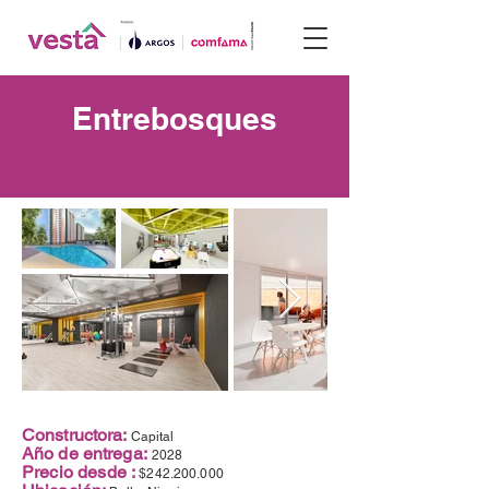
Entrebosques
Constructora:
Capital
Año de entrega:
2028
Precio desde :
$242.200.000