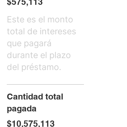
$575,113
Este es el monto
total de intereses
que pagará
durante el plazo
del préstamo.
Cantidad total
pagada
$10,575,113