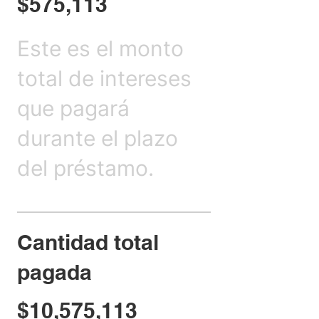
$575,113
Este es el monto
total de intereses
que pagará
durante el plazo
del préstamo.
Cantidad total
pagada
$10,575,113