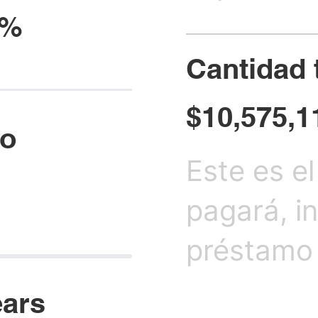
 %
Cantidad 
$10,575,1
mo
Este es e
pagará, i
préstamo 
ears