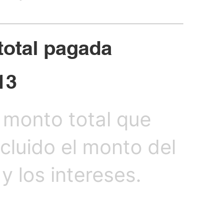
total pagada
13
l monto total que
ncluido el monto del
y los intereses.