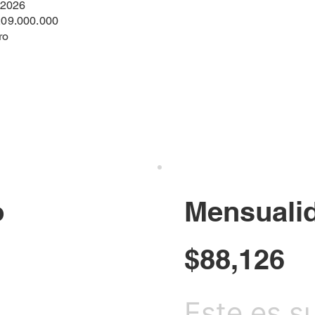
2026
09.000.000
ro
o
Mensuali
$88,126
Este es s