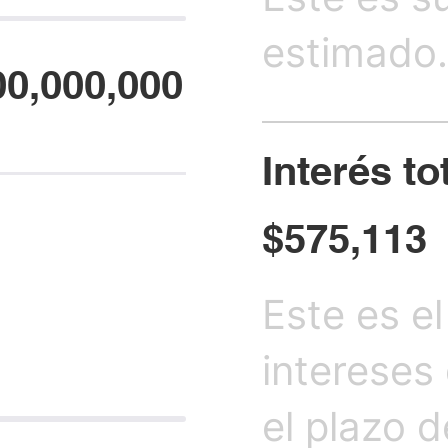
estimado.
00,000,000
Interés t
$575,113
Este es e
intereses
el plazo 