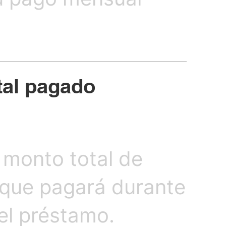
otal pagado
l monto total de
 que pagará durante
del préstamo.