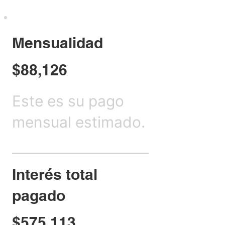
Mensualidad
$88,126
Este es su pago
mensual estimado.
Interés total
pagado
$575,113