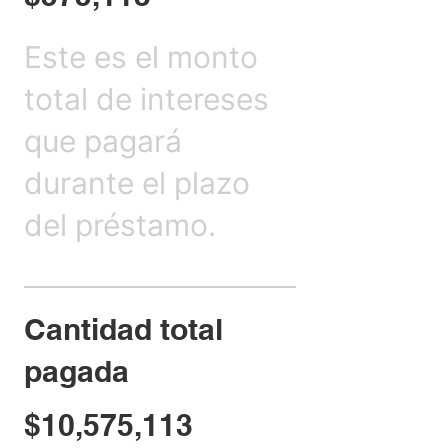
Este es el monto
total de intereses
que pagará
durante el plazo
del préstamo.
Cantidad total
pagada
$10,575,113