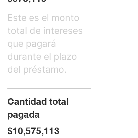
Este es el monto
total de intereses
que pagará
durante el plazo
del préstamo.
Cantidad total
pagada
$10,575,113