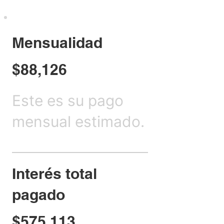
Mensualidad
$88,126
Este es su pago
mensual estimado.
Interés total
pagado
$575,113