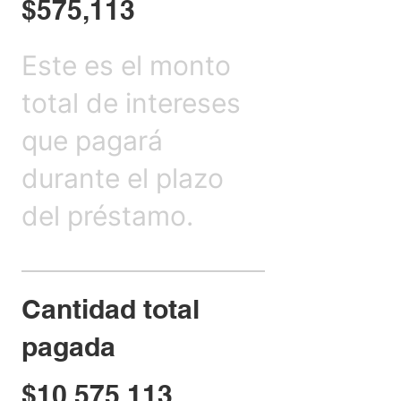
$575,113
Este es el monto
total de intereses
que pagará
durante el plazo
del préstamo.
Cantidad total
pagada
$10,575,113