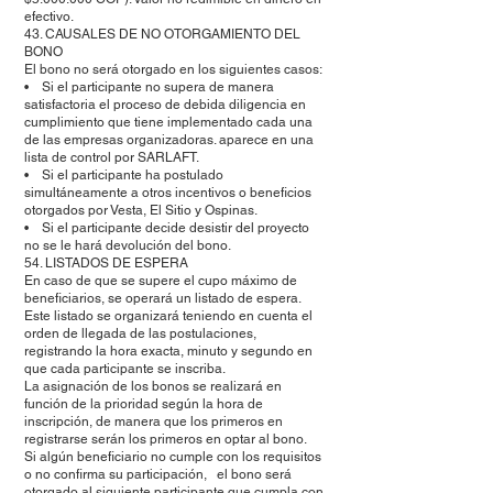
efectivo.
43. CAUSALES DE NO OTORGAMIENTO DEL
BONO
El bono no será otorgado en los siguientes casos:
• Si el participante no supera de manera
satisfactoria el proceso de debida diligencia en
cumplimiento que tiene implementado cada una
de las empresas organizadoras. aparece en una
lista de control por SARLAFT.
• Si el participante ha postulado
simultáneamente a otros incentivos o beneficios
otorgados por Vesta, El Sitio y Ospinas.
• Si el participante decide desistir del proyecto
no se le hará devolución del bono.
54. LISTADOS DE ESPERA
En caso de que se supere el cupo máximo de
beneficiarios, se operará un listado de espera.
Este listado se organizará teniendo en cuenta el
orden de llegada de las postulaciones,
registrando la hora exacta, minuto y segundo en
que cada participante se inscriba.
La asignación de los bonos se realizará en
función de la prioridad según la hora de
inscripción, de manera que los primeros en
registrarse serán los primeros en optar al bono.
Si algún beneficiario no cumple con los requisitos
o no confirma su participación, el bono será
otorgado al siguiente participante que cumpla con