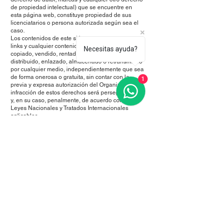
de propiedad intelectual) que se encuentre en
esta página web, constituye propiedad de sus
licenciatarios o persona autorizada según sea el
caso.
Los contenidos de este sitio, sus componentes,
links y cualquier contenido de este no podrá ser
Necesitas ayuda?
copiado, vendido, rentado, duplicado, publicado,
distribuido, enlazado, almacenado o retransmitido
por cualquier medio, independientemente que sea
de forma onerosa o gratuita, sin contar con la
1
previa y expresa autorización del Organizador. La
infracción de estos derechos será perseguirá civil
y, en su caso, penalmente, de acuerdo con las
Leyes Nacionales y Tratados Internacionales
aplicables.
La protección de los derechos alcanza también a
los derechos de Propiedad Industrial e Intelectual
de los que sea titular el Organizador, tales como
nombres comerciales, logotipos o todos aquellos
elementos susceptibles de utilización industrial o
comercial. El Usuario acepta respetar las
condiciones para el acceso a esta página, así
como las relativas a su uso, en los términos que
aquí exponemos y de conformidad con lo
estipulado en la ley 23 de 1982, Decisión 351 de
1993, Decisión 486 de la C.A.N, Ley 545 de 1999
y demás normas concordantes.
Los participantes autorizan al Organizador, sin