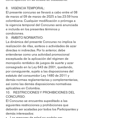
8. VIGENCIA TEMPORAL:
El presente concurso se llevará a cabo entre el 08
de marzo al 09 de marzo de 2025 a las 23:59 hora
colombiana. Cualquier modificación o prórroga a
la vigencia temporal del Concurso será anunciada
e incluida en los presentes términos y
condiciones.
9. ÁMBITO NORMATIVO:
La dinámica del presente Concurso no implica la
realización de rifas, sorteos o actividades de azar
directas ni indirectas. Por lo anterior, debe
entenderse como una actividad promocional
exceptuada de la aplicación del régimen de
monopolio rentístico de juegos de suerte y azar
consagrado en la Ley 643 de 2001, quedando,
por consiguiente, sujeto a las disposiciones del
estatuto del consumidor Ley 1480 de 2011 y
demás normas reglamentarias y complementarias,
así como las demás disposiciones normativas
aplicables en Colombia.
10. RESTRICCIONES Y PROHIBICIONES DEL
CONCURSO:
El Concurso se encuentra supeditado a las
siguientes restricciones y prohibiciones que
deberán ser acatadas por todos los Participantes y
demás interesados:
▪ Los menores de edad no podrán ser