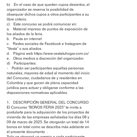
b) En el caso de que queden cupos desiertos, el
organizador se reserva la posibilidad de
obsequiar dichos cupos a otros participantes a su
libre criterio.
c) Este concurso se podrá comunicar en:
a. Material impreso de puntos de exposición de
los aliados de la feria.
b. Pauta en internet
c. Redes sociales de Facebook e Instagram de
“Vesta” o sus aliados.
d. Página web https://www.vestatuhogar.com.co/
e. Otros medios a discreción del organizador.
d) Participantes:
- Podrán ser participantes aquellas personas
naturales, mayores de edad al momento del inicio
del Concurso, ciudadanos de y residentes en
Colombia y que gocen de plena capacidad
jurídica para actuar y obligarse conforme a las
disposiciones normativas aplicables.
1. DESCRIPCIÓN GENERAL DEL CONCURSO:
El Concurso “BONOS FERIA 2025” te invita a
postularte para la adquisición de los proyectos de
vivienda de las empresas señaladas los días 08 y
09 de marzo de 2025. Se otorgarán un total de 14
bonos en total como se describa más adelante en
el presente documento .
Solo se otorgará un premio a cada participante