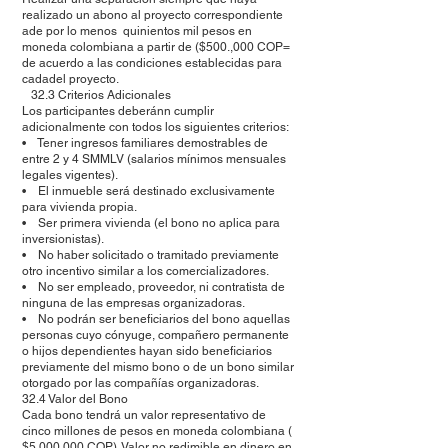
realizado un abono al proyecto correspondiente
ade por lo menos quinientos mil pesos en
moneda colombiana a partir de ($500.,000 COP=
de acuerdo a las condiciones establecidas para
cadadel proyecto.
32.3 Criterios Adicionales
Los participantes deberánn cumplir
adicionalmente con todos los siguientes criterios:
• Tener ingresos familiares demostrables de
entre 2 y 4 SMMLV (salarios mínimos mensuales
legales vigentes).
• El inmueble será destinado exclusivamente
para vivienda propia.
• Ser primera vivienda (el bono no aplica para
inversionistas).
• No haber solicitado o tramitado previamente
otro incentivo similar a los comercializadores.
• No ser empleado, proveedor, ni contratista de
ninguna de las empresas organizadoras.
• No podrán ser beneficiarios del bono aquellas
personas cuyo cónyuge, compañero permanente
o hijos dependientes hayan sido beneficiarios
previamente del mismo bono o de un bono similar
otorgado por las compañías organizadoras.
32.4 Valor del Bono
Cada bono tendrá un valor representativo de
cinco millones de pesos en moneda colombiana (
$5.000.000 COP). Valor no redimible en dinero en