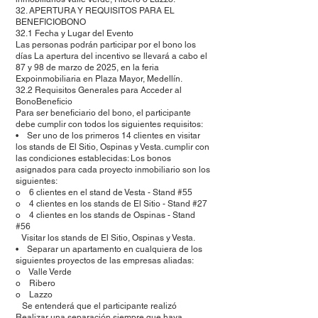
32. APERTURA Y REQUISITOS PARA EL
BENEFICIOBONO
32.1 Fecha y Lugar del Evento
Las personas podrán participar por el bono los
días La apertura del incentivo se llevará a cabo el
87 y 98 de marzo de 2025, en la feria
Expoinmobiliaria en Plaza Mayor, Medellín.
32.2 Requisitos Generales para Acceder al
BonoBeneficio
Para ser beneficiario del bono, el participante
debe cumplir con todos los siguientes requisitos:
• Ser uno de los primeros 14 clientes en visitar
los stands de El Sitio, Ospinas y Vesta. cumplir con
las condiciones establecidas: Los bonos
asignados para cada proyecto inmobiliario son los
siguientes:
o 6 clientes en el stand de Vesta - Stand #55
o 4 clientes en los stands de El Sitio - Stand #27
o 4 clientes en los stands de Ospinas - Stand
#56
Visitar los stands de El Sitio, Ospinas y Vesta.
• Separar un apartamento en cualquiera de los
siguientes proyectos de las empresas aliadas:
o Valle Verde
o Ribero
o Lazzo
Se entenderá que el participante realizó
Realizar una separación siempre que haya