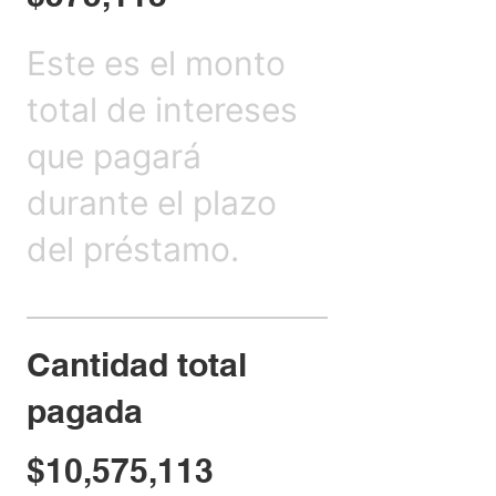
Este es el monto
total de intereses
que pagará
durante el plazo
del préstamo.
Cantidad total
pagada
$10,575,113