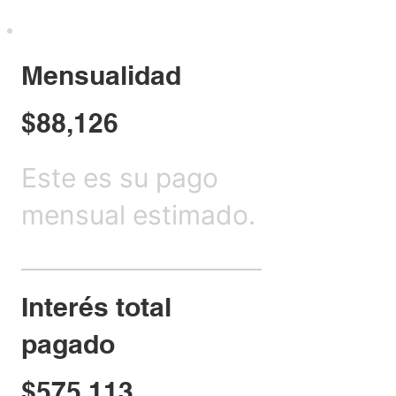
Mensualidad
$88,126
Este es su pago
mensual estimado.
Interés total
pagado
$575,113